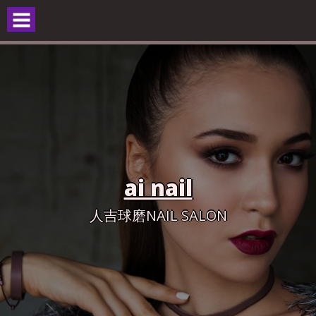
Skip
to
content
ai nail
人吉球磨NAIL SALON