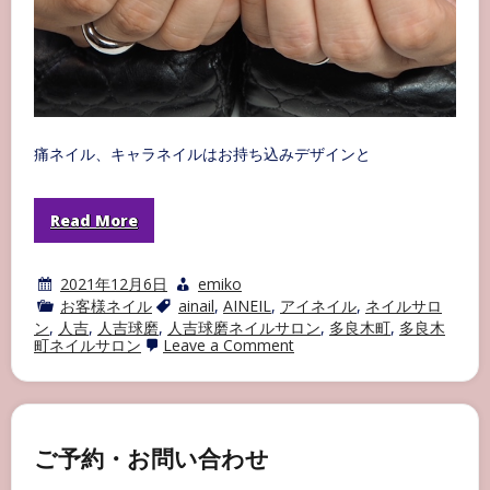
痛ネイル、キャラネイルはお持ち込みデザインと
Read More
2021年12月6日
emiko
お客様ネイル
ainail
,
AINEIL
,
アイネイル
,
ネイルサロ
ン
,
人吉
,
人吉球磨
,
人吉球磨ネイルサロン
,
多良木町
,
多良木
on
町ネイルサロン
Leave a Comment
痛
ネ
イ
ル・
キ
ャ
ご予約・お問い合わせ
ラ
ネ