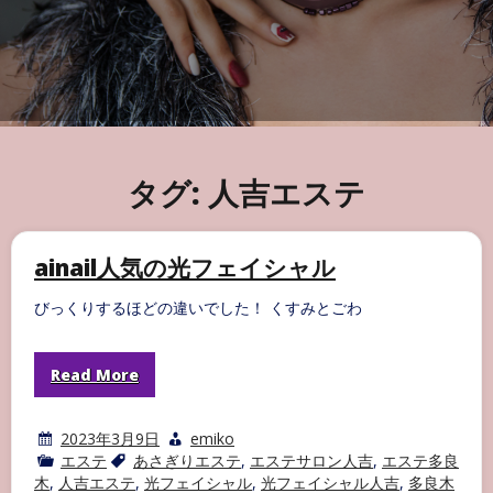
タグ:
人吉エステ
ainail人気の光フェイシャル
びっくりするほどの違いでした！ くすみとごわ
Read More
2023年3月9日
emiko
エステ
あさぎりエステ
,
エステサロン人吉
,
エステ多良
木
,
人吉エステ
,
光フェイシャル
,
光フェイシャル人吉
,
多良木