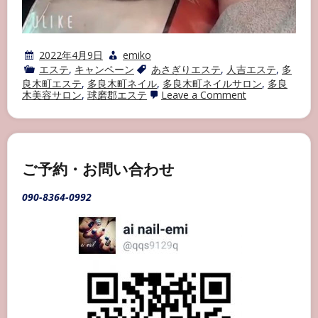
2022年4月9日
emiko
エステ
,
キャンペーン
あさぎりエステ
,
人吉エステ
,
多
良木町エステ
,
多良木町ネイル
,
多良木町ネイルサロン
,
多良
on
木美容サロン
,
球磨郡エステ
Leave a Comment
エ
ス
テ
メ
ニ
ュ
ご予約・お問い合わせ
ー
090-8364-0992