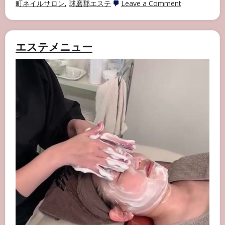
on
町ネイルサロン
,
球磨郡エステ
Leave a Comment
ainail
人
気
の
光
エステメニュー
フ
ェ
イ
シ
ャ
ル