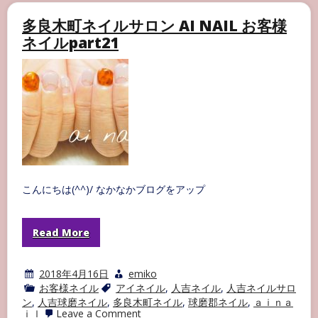
町
ネ
多良木町ネイルサロン AI NAIL お客様
イ
ネイルpart21
ル
サ
ロ
ン
AI
NAIL
お
客
様
ネ
イ
ル
part22
こんにちは(^^)/ なかなかブログをアップ
Read More
2018年4月16日
emiko
お客様ネイル
アイネイル
,
人吉ネイル
,
人吉ネイルサロ
ン
,
人吉球磨ネイル
,
多良木町ネイル
,
球磨郡ネイル
,
ａｉｎａ
on
ｉｌ
Leave a Comment