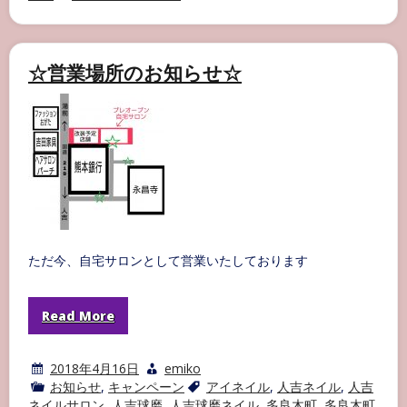
多
良
木
町
ネ
☆営業場所のお知らせ☆
イ
ル
サ
ロ
ン
AI
NAIL
お
客
様
ネ
イ
ル
ただ今、自宅サロンとして営業いたしております
part21
Read More
2018年4月16日
emiko
お知らせ
,
キャンペーン
アイネイル
,
人吉ネイル
,
人吉
ネイルサロン
,
人吉球磨
,
人吉球磨ネイル
,
多良木町
,
多良木町