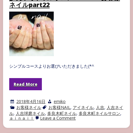
イ
ネイルpart22
ル
サ
ロ
ン
AI
NAIL
お
客
様
ネ
イ
ル
part23
シンプルコースよりお選びいただきました(*^
Read More
2018年4月16日
emiko
お客様ネイル
お客様NAIL
,
アイネイル
,
人吉
,
人吉ネイ
ル
,
人吉球磨ネイル
,
多良木町ネイル
,
多良木町ネイルサロン
,
on
ａｉｎａｉｌ
Leave a Comment
多
良
木