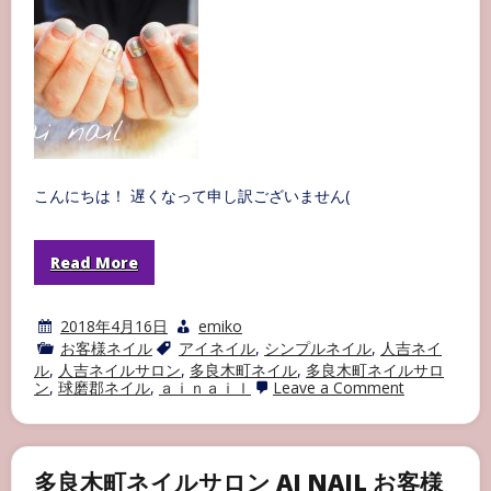
ロ
ン
AI
NAIL
お
客
様
ネ
イ
ル
part24
こんにちは！ 遅くなって申し訳ございません(
Read More
2018年4月16日
emiko
お客様ネイル
アイネイル
,
シンプルネイル
,
人吉ネイ
ル
,
人吉ネイルサロン
,
多良木町ネイル
,
多良木町ネイルサロ
on
ン
,
球磨郡ネイル
,
ａｉｎａｉｌ
Leave a Comment
多
良
木
町
ネ
多良木町ネイルサロン AI NAIL お客様