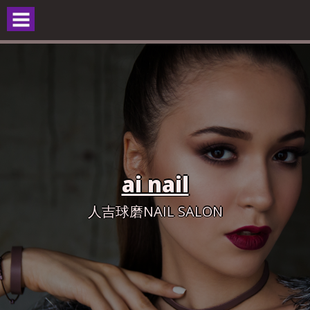
Skip
to
content
ai nail
人吉球磨NAIL SALON