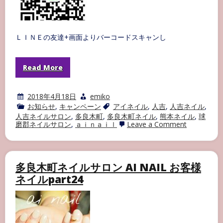
ＬＩＮＥの友達+画面よりバーコードスキャンし
Read More
2018年4月18日
emiko
お知らせ
,
キャンペーン
アイネイル
,
人吉
,
人吉ネイル
,
人吉ネイルサロン
,
多良木町
,
多良木町ネイル
,
熊本ネイル
,
球
on
磨郡ネイルサロン
,
ａｉｎａｉｌ
Leave a Comment
ai
nail
LINE@
始
め
多良木町ネイルサロン AI NAIL お客様
ま
ネイルpart24
し
た！