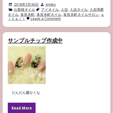
2018年3月30日
emiko
お客様ネイル
アイネイル
,
人吉
,
人吉ネイル
,
人吉球磨
ネイル
,
多良木町
,
多良木町ネイル
,
多良木町ネイルサロン
,
ａ
on
ｉｎａｉｌ
Leave a Comment
多
良
木
町
ネ
サンプルチップ作成中
イ
ル
サ
ロ
ン
AI
NAIL
お
客
様
ネ
イ
ル
だんだん暖かくな
part19
Read More