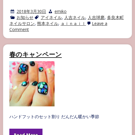
2018年3月30日
emiko
お知らせ
アイネイル
,
人吉ネイル
,
人吉球磨
,
多良木町
ネイルサロン
,
熊本ネイル
,
ａｉｎａｉｌ
Leave a
on
Comment
サ
ン
プ
ル
春のキャンペーン
チ
ッ
プ
作
成
中
ハンドフットのセット割り だんだん暖かい季節
Read More