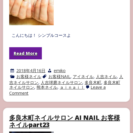
こんにちは！ シンプルコースよ
Read More
2018年4月16日
emiko
お客様ネイル
お客様NAIL
,
アイネイル
,
人吉ネイル
,
人
吉ネイルサロン
,
人吉球磨ネイルサロン
,
多良木町
,
多良木町
ネイルサロン
,
熊本ネイル
,
ａｉｎａｉｌ
Leave a
on
Comment
多
良
木
町
多良木町ネイルサロン AI NAIL お客様
ネ
イ
ネイルpart23
ル
サ