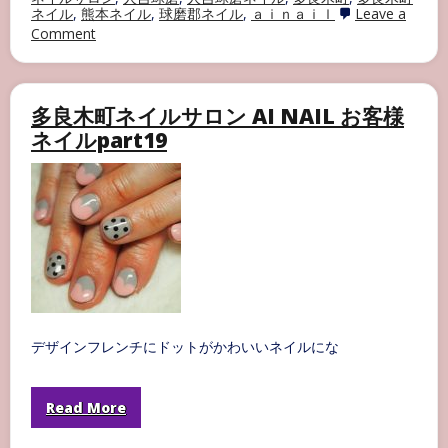
ネイル
,
熊本ネイル
,
球磨郡ネイル
,
ａｉｎａｉｌ
Leave a
on
Comment
☆
営
業
場
多良木町ネイルサロン AI NAIL お客様
所
の
ネイルpart19
お
知
ら
せ
☆
デザインフレンチにドットがかわいいネイルにな
Read More