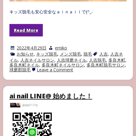
キッズ脱毛も安心安全なａｉｎａｉｌで(^_-
Read More
2022年4月29日
emiko
お知らせ
,
キッズ脱毛
,
メンズ脱毛
,
脱毛
人吉
,
人吉ネ
イル
,
人吉ネイルサロン
,
人吉球磨ネイル
,
人吉脱毛
,
多良木町
,
多良木町ネイル
,
多良木町ネイルサロン
,
多良木町脱毛サロン
,
on
球磨郡脱毛
Leave a Comment
キ
ッ
ズ
脱
毛
ai nail LINE@ 始めました！