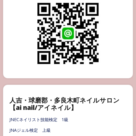
様
ネ
イ
ル
part15
人吉・球磨郡・多良木町ネイルサロン
【ai nail/アイネイル】
JNECネイリスト技能検定 1級
JNAジェル検定 上級