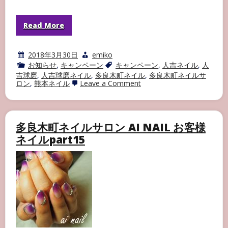
Read More
2018年3月30日
emiko
お知らせ
,
キャンペーン
キャンペーン
,
人吉ネイル
,
人
吉球磨
,
人吉球磨ネイル
,
多良木町ネイル
,
多良木町ネイルサ
on
ロン
,
熊本ネイル
Leave a Comment
春
の
キ
ャ
ン
多良木町ネイルサロン AI NAIL お客様
ペ
ネイルpart15
ー
ン