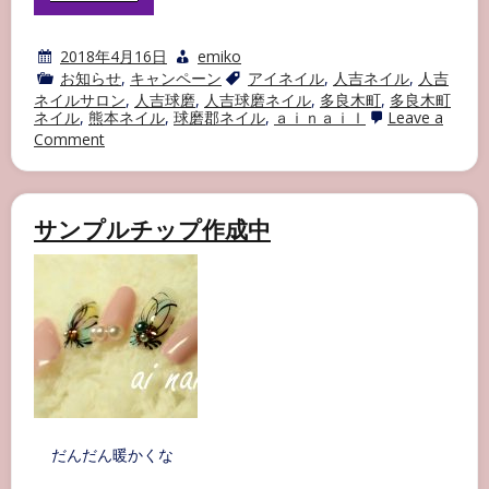
2018年4月16日
emiko
お知らせ
,
キャンペーン
アイネイル
,
人吉ネイル
,
人吉
ネイルサロン
,
人吉球磨
,
人吉球磨ネイル
,
多良木町
,
多良木町
ネイル
,
熊本ネイル
,
球磨郡ネイル
,
ａｉｎａｉｌ
Leave a
on
Comment
☆
営
業
場
サンプルチップ作成中
所
の
お
知
ら
せ
☆
だんだん暖かくな