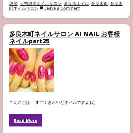
球磨
,
人吉球磨ネイルサロン
,
多良木ネイル
,
多良木町
,
多良木
on
町ネイルサロン
Leave a Comment
ネ
イ
ル
デ
ザ
多良木町ネイルサロン AI NAIL お客様
イ
ネイルpart25
ン
こんにちは！ すごくきれいなネイルですよね(
Read More