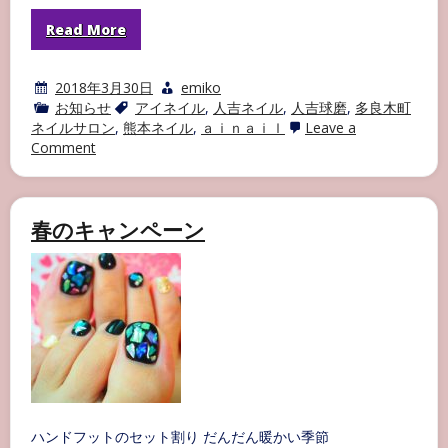
Read More
2018年3月30日
emiko
お知らせ
アイネイル
,
人吉ネイル
,
人吉球磨
,
多良木町
ネイルサロン
,
熊本ネイル
,
ａｉｎａｉｌ
Leave a
on
Comment
サ
ン
プ
ル
春のキャンペーン
チ
ッ
プ
作
成
中
ハンドフットのセット割り だんだん暖かい季節