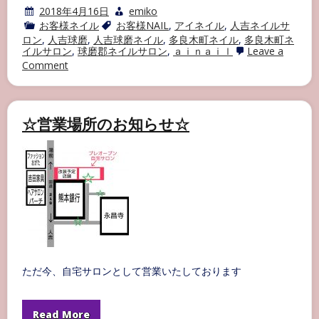
2018年4月16日
emiko
お客様ネイル
お客様NAIL
,
アイネイル
,
人吉ネイルサ
ロン
,
人吉球磨
,
人吉球磨ネイル
,
多良木町ネイル
,
多良木町ネ
イルサロン
,
球磨郡ネイルサロン
,
ａｉｎａｉｌ
Leave a
on
Comment
多
良
木
町
☆営業場所のお知らせ☆
ネ
イ
ル
サ
ロ
ン
AI
NAIL
お
客
様
ネ
イ
ル
ただ今、自宅サロンとして営業いたしております
part25
Read More