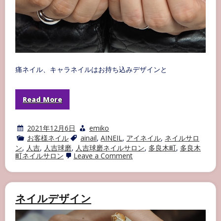
痛ネイル、キャラネイルはお持ち込みデザインと
Read More
2021年12月6日
emiko
お客様ネイル
ainail
,
AINEIL
,
アイネイル
,
ネイルサロ
ン
,
人吉
,
人吉球磨
,
人吉球磨ネイルサロン
,
多良木町
,
多良木
on
町ネイルサロン
Leave a Comment
痛
ネ
イ
ル・
キ
ネイルデザイン
ャ
ラ
ネ