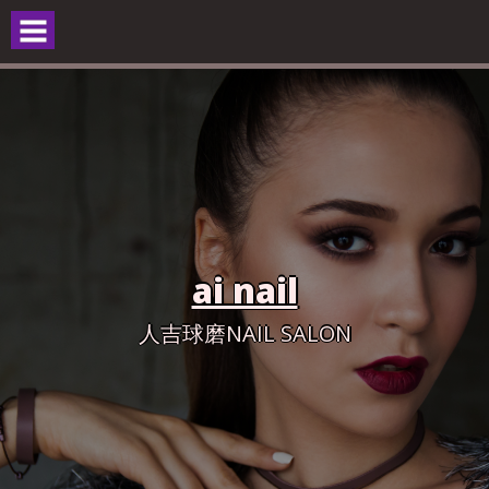
Skip
to
content
ai nail
人吉球磨NAIL SALON