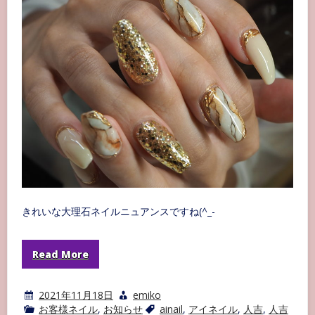
イ
ル
きれいな大理石ネイルニュアンスですね(^_-
Read More
2021年11月18日
emiko
お客様ネイル
,
お知らせ
ainail
,
アイネイル
,
人吉
,
人吉