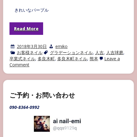
きれいなパープル
Read More
2018年3月30日
emiko
お客様ネイル
グラデーションネイル
,
人吉
,
人吉球磨
,
卒業式ネイル
,
多良木町
,
多良木町ネイル
,
熊本
Leave a
on
Comment
多
良
木
町
ネ
イ
ご予約・お問い合わせ
ル
サ
090-8364-0992
ロ
ン
AI
NAIL
お
客