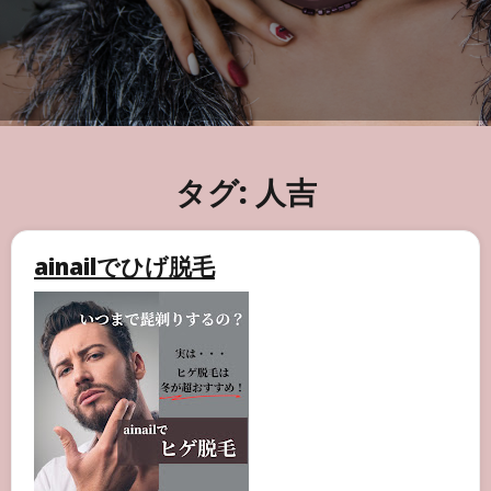
タグ:
人吉
ainailでひげ脱毛