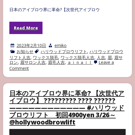
日本のアイブロウ界に革命?【次世代アイブロウ
Read More
2023年2月10日
emiko
お知らせ
ハリウッドブロウリフト
,
ハリウッドブロウ
リフト人吉
,
ワックス脱毛
,
ワックス脱毛人吉
,
人吉
,
眉
,
眉サ
ロン
,
眉サロン人吉
,
眉毛人吉
,
ａｉｎａｉｌ
Leave a
on
Comment
ハ
リ
ウ
ッ
日本のアイブロウ界に革命? 【次世代ア
ド
ブ
イブロウ】 ????????? ???? ??????
ロ
———————————— #ハリウッド
ウ
リ
ブロウリフト 初回4900yen 3/26～
フ
@hollywoodbrowlift
ト