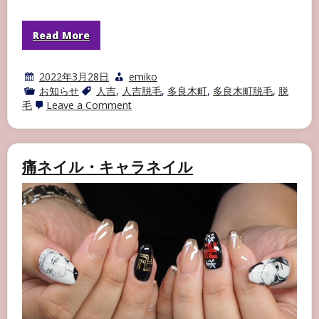
Read More
2022年3月28日
emiko
お知らせ
人吉
,
人吉脱毛
,
多良木町
,
多良木町脱毛
,
脱
on
毛
Leave a Comment
VICTORIA
脱
毛
痛ネイル・キャラネイル