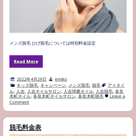
メンズ脱毛 ひげ脱毛については特別料金設定
Read More
2022年4月29日
emiko
キッズ脱毛
,
キャンペーン
,
メンズ脱毛
,
脱毛
アイネイ
ル
,
人吉
,
人吉ネイルサロン
,
人吉球磨ネイル
,
人吉脱毛
,
多良
木町ネイル
,
多良木町ネイルサロン
,
多良木町脱毛
Leave a
on
Comment
メ
ン
ズ
脱
脱毛料金表
毛