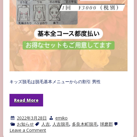
キッズ脱毛は脱毛基本メニューからの割引 男性
Read More
2022年3月28日
emiko
お知らせ
人吉
,
人吉脱毛
,
多良木町脱毛
,
球磨郡
on
Leave a Comment
脱