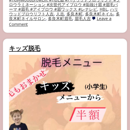
ロウラミネーション #次世代アイブロウ #垢抜け眉 #眉毛パ
ーマ #眉毛 #アイブロウ #眉ワックス #レナレビ
,
HBL
,
ハリ
ウッドブロウリフト人吉
,
人吉
,
多良木町
,
多良木町ネイル
,
多
良木町ネイルサロン
,
多良木町眉毛
,
眉毛人吉
Leave a
on
Comment
日
本
の
ア
キッズ脱毛
イ
ブ
ロ
ウ
界
に
革
命?
【次
世
代
ア
イ
ブ
ロ
ウ】
?????????
????