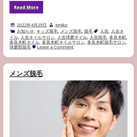
Read More
2022年4月29日
emiko
お知らせ
,
キッズ脱毛
,
メンズ脱毛
,
脱毛
人吉
,
人吉ネ
イル
,
人吉ネイルサロン
,
人吉球磨ネイル
,
人吉脱毛
,
多良木町
,
多良木町ネイル
,
多良木町ネイルサロン
,
多良木町脱毛サロン
,
on
球磨郡脱毛
Leave a Comment
キ
ッ
ズ
脱
毛
メンズ脱毛