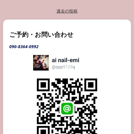
ル
デ
ザ
投
過去の投稿
イ
稿
ン
ナ
ビ
ご予約・お問い合わせ
ゲ
090-8364-0992
ー
シ
ョ
ン