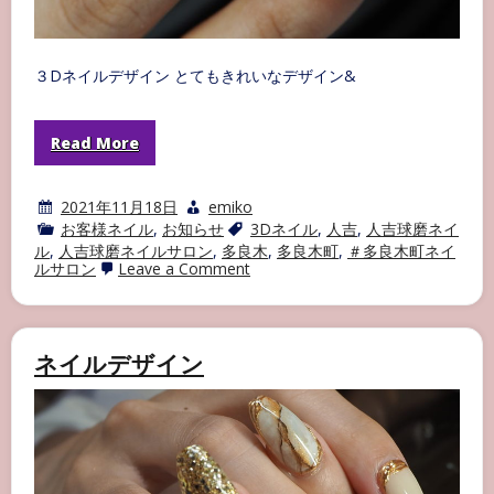
３Dネイルデザイン とてもきれいなデザイン&
Read More
2021年11月18日
emiko
お客様ネイル
,
お知らせ
3Dネイル
,
人吉
,
人吉球磨ネイ
ル
,
人吉球磨ネイルサロン
,
多良木
,
多良木町
,
＃多良木町ネイ
on
ルサロン
Leave a Comment
3D
ネ
イ
ル
デ
ネイルデザイン
ザ
イ
ン