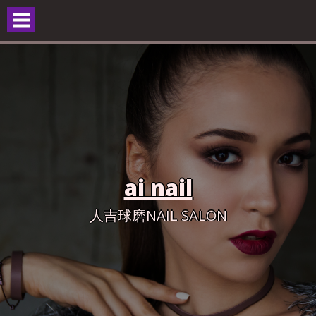
Skip
to
content
ai nail
人吉球磨NAIL SALON