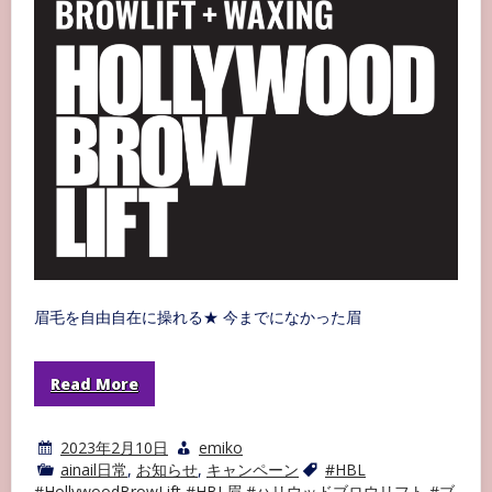
眉毛を自由自在に操れる★ 今までになかった眉
Read More
2023年2月10日
emiko
ainail日常
,
お知らせ
,
キャンペーン
#HBL
#HollywoodBrowLift #HBL眉 #ハリウッドブロウリフト #ブ