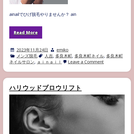
ainailでひげ脱毛やりませんか？ ain
Read More
2023年11月24日
emiko
メンズ脱毛
人吉
,
多良木町
,
多良木町ネイル
,
多良木町
on
ネイルサロン
,
ａｉｎａｉｌ
Leave a Comment
ainail
で
ひ
げ
脱
ハリウッドブロウリフト
毛