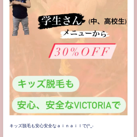
??????
————————————
#
ハ
リ
ウ
ッ
ド
ブ
ロ
ウ
リ
フ
ト
初
回
4900yen
3/26
～
@hollywoodbrowlift
キッズ脱毛も安心安全なａｉｎａｉｌで(^_-