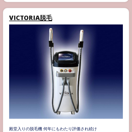
毛
料
金
VICTORIA脱毛
表
殿堂入りの脱毛機 何年にもわたり評価され続け