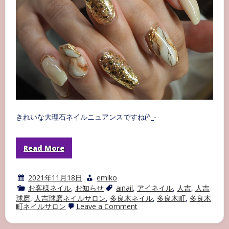
きれいな大理石ネイルニュアンスですね(^_-
Read More
2021年11月18日
emiko
お客様ネイル
,
お知らせ
ainail
,
アイネイル
,
人吉
,
人吉
球磨
,
人吉球磨ネイルサロン
,
多良木ネイル
,
多良木町
,
多良木
on
町ネイルサロン
Leave a Comment
ネ
イ