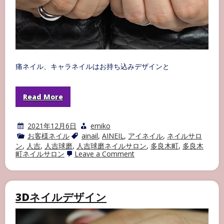
痛ネイル、キャラネイルはお持ち込みデザインと
Read More
2021年12月6日
emiko
お客様ネイル
ainail
,
AINEIL
,
アイネイル
,
ネイルサロ
ン
,
人吉
,
人吉球磨
,
人吉球磨ネイルサロン
,
多良木町
,
多良木
on
町ネイルサロン
Leave a Comment
痛
ネ
イ
ル・
キ
3Dネイルデザイン
ャ
ラ
ネ