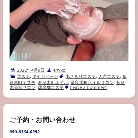
2022年4月9日
emiko
エステ
,
キャンペーン
あさぎりエステ
,
人吉エステ
,
多
良木町エステ
,
多良木町ネイル
,
多良木町ネイルサロン
,
多良
on
木美容サロン
,
球磨郡エステ
Leave a Comment
エ
ス
テ
メ
ニ
ュ
ご予約・お問い合わせ
ー
090-8364-0992