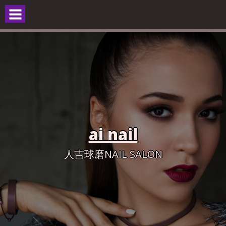
Skip
to
content
ai nail
人吉球磨NAIL SALON