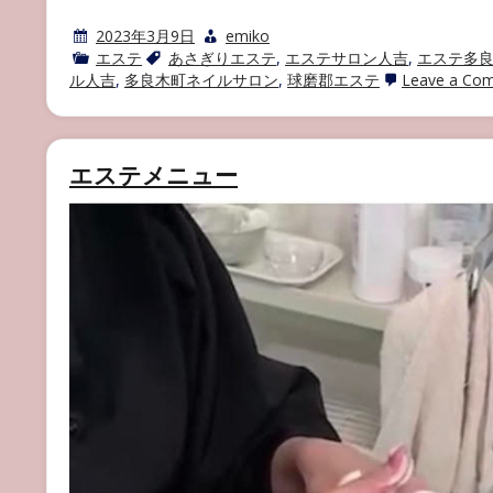
2023年3月9日
emiko
エステ
あさぎりエステ
,
エステサロン人吉
,
エステ多
ル人吉
,
多良木町ネイルサロン
,
球磨郡エステ
Leave a Co
エステメニュー