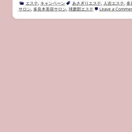
エステ
,
キャンペーン
あさぎりエステ
,
人吉エステ
,
多
サロン
,
多良木美容サロン
,
球磨郡エステ
Leave a Comme