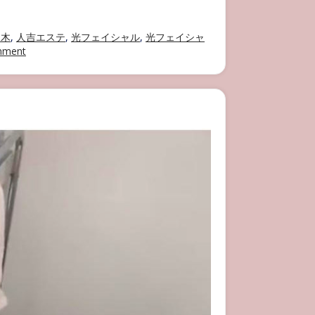
良木
,
人吉エステ
,
光フェイシャル
,
光フェイシャ
on
mment
ainail
人
気
の
光
フ
ェ
イ
シ
ャ
ル