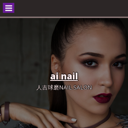
Skip
to
content
ai nail
人吉球磨NAIL SALON