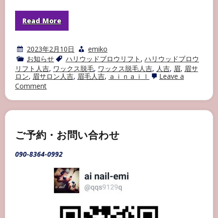
Read More
2023年2月10日
emiko
お知らせ
ハリウッドブロウリフト
,
ハリウッドブロウ
リフト人吉
,
ワックス脱毛
,
ワックス脱毛人吉
,
人吉
,
眉
,
眉サ
ロン
,
眉サロン人吉
,
眉毛人吉
,
ａｉｎａｉｌ
Leave a
on
Comment
ハ
リ
ウ
ッ
ド
ブ
ご予約・お問い合わせ
ロ
ウ
090-8364-0992
リ
フ
ト