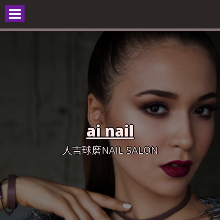
Skip
to
content
ai nail
人吉球磨NAIL SALON