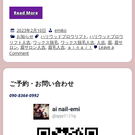
Read More
2023年2月10日
emiko
お知らせ
ハリウッドブロウリフト
,
ハリウッドブロウ
リフト人吉
,
ワックス脱毛
,
ワックス脱毛人吉
,
人吉
,
眉
,
眉サ
ロン
,
眉サロン人吉
,
眉毛人吉
,
ａｉｎａｉｌ
Leave a
on
Comment
ハ
リ
ウ
ッ
ド
ブ
ご予約・お問い合わせ
ロ
ウ
090-8364-0992
リ
フ
ト