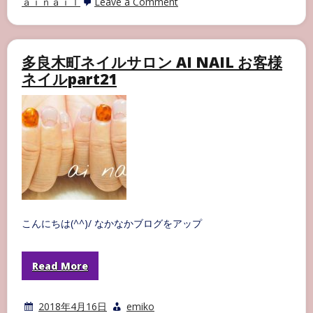
on
ａｉｎａｉｌ
Leave a Comment
多
良
木
町
ネ
多良木町ネイルサロン AI NAIL お客様
イ
ネイルpart21
ル
サ
ロ
ン
AI
NAIL
お
客
様
ネ
イ
ル
part22
こんにちは(^^)/ なかなかブログをアップ
Read More
2018年4月16日
emiko