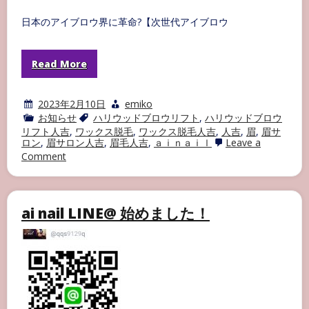
日本のアイブロウ界に革命?【次世代アイブロウ
Read More
2023年2月10日
emiko
お知らせ
ハリウッドブロウリフト
,
ハリウッドブロウ
リフト人吉
,
ワックス脱毛
,
ワックス脱毛人吉
,
人吉
,
眉
,
眉サ
ロン
,
眉サロン人吉
,
眉毛人吉
,
ａｉｎａｉｌ
Leave a
on
Comment
ハ
リ
ウ
ッ
ai nail LINE@ 始めました！
ド
ブ
ロ
ウ
リ
フ
ト