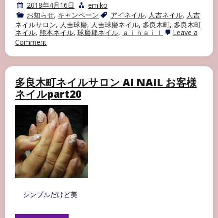
2018年4月16日
emiko
お知らせ
,
キャンペーン
アイネイル
,
人吉ネイル
,
人吉
ネイルサロン
,
人吉球磨
,
人吉球磨ネイル
,
多良木町
,
多良木町
ネイル
,
熊本ネイル
,
球磨郡ネイル
,
ａｉｎａｉｌ
Leave a
on
Comment
☆
営
業
場
多良木町ネイルサロン AI NAIL お客様
所
の
ネイルpart20
お
知
ら
せ
☆
シンプルだけど美