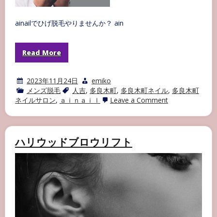
ainailでひげ脱毛やりませんか？ ain
Read More
2023年11月24日
emiko
メンズ脱毛
人吉
,
多良木町
,
多良木町ネイル
,
多良木町
on
ネイルサロン
,
ａｉｎａｉｌ
Leave a Comment
ainail
で
ひ
げ
脱
ハリウッドブロウリフト
毛