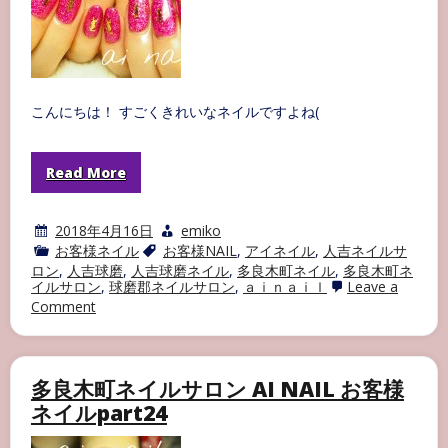
こんにちは！ すごくきれいなネイルですよね(
Read More
2018年4月16日
emiko
お客様ネイル
お客様NAIL
,
アイネイル
,
人吉ネイルサ
ロン
,
人吉球磨
,
人吉球磨ネイル
,
多良木町ネイル
,
多良木町ネ
イルサロン
,
球磨郡ネイルサロン
,
ａｉｎａｉｌ
Leave a
on
Comment
多
良
木
町
多良木町ネイルサロン AI NAIL お客様
ネ
イ
ネイルpart24
ル
サ