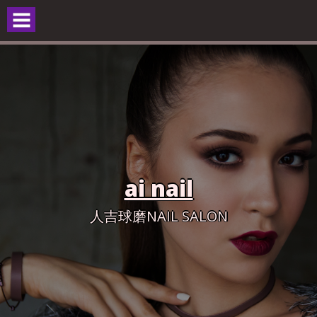
Skip
to
content
ai nail
人吉球磨NAIL SALON