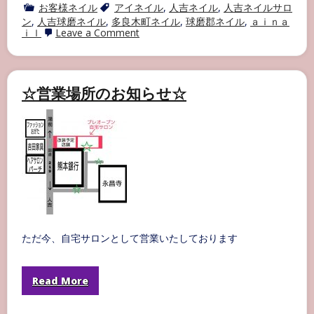
お客様ネイル
アイネイル
,
人吉ネイル
,
人吉ネイルサロ
ン
,
人吉球磨ネイル
,
多良木町ネイル
,
球磨郡ネイル
,
ａｉｎａ
on
ｉｌ
Leave a Comment
多
良
木
町
ネ
☆営業場所のお知らせ☆
イ
ル
サ
ロ
ン
AI
NAIL
お
客
様
ネ
イ
ル
ただ今、自宅サロンとして営業いたしております
part21
Read More