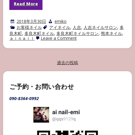
Read More
2018年3月30日
emiko
お客様ネイル
アイネイル
,
人吉
,
人吉ネイルサロン
,
多
良木町
,
多良木町ネイル
,
多良木町ネイルサロン
,
熊本ネイル
,
on
ａｉｎａｉｌ
Leave a Comment
多
良
木
町
ネ
投
過去の投稿
イ
稿
ル
サ
ナ
ロ
ビ
ご予約・お問い合わせ
ン
AI
ゲ
NAIL
090-8364-0992
ー
お
客
シ
様
ョ
ネ
イ
ン
ル
part20