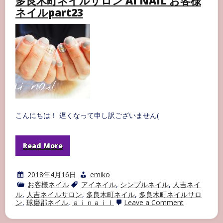
多良木町ネイルサロン AI NAIL お客様
イ
ネイルpart23
ル
サ
ロ
ン
AI
NAIL
お
客
様
ネ
イ
ル
part24
こんにちは！ 遅くなって申し訳ございません(
Read More
2018年4月16日
emiko
お客様ネイル
アイネイル
,
シンプルネイル
,
人吉ネイ
ル
,
人吉ネイルサロン
,
多良木町ネイル
,
多良木町ネイルサロ
on
ン
,
球磨郡ネイル
,
ａｉｎａｉｌ
Leave a Comment
多
良