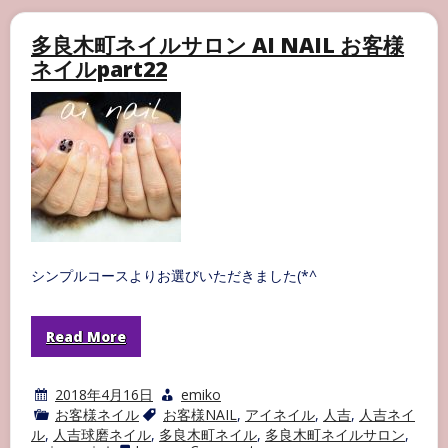
木
町
ネ
多良木町ネイルサロン AI NAIL お客様
イ
ネイルpart22
ル
サ
ロ
ン
AI
NAIL
お
客
様
ネ
イ
ル
part23
シンプルコースよりお選びいただきました(*^
Read More
2018年4月16日
emiko
お客様ネイル
お客様NAIL
,
アイネイル
,
人吉
,
人吉ネイ
ル
,
人吉球磨ネイル
,
多良木町ネイル
,
多良木町ネイルサロン
,