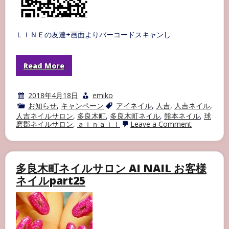
ＬＩＮＥの友達+画面よりバーコードスキャンし
Read More
2018年4月18日
emiko
お知らせ
,
キャンペーン
アイネイル
,
人吉
,
人吉ネイル
,
人吉ネイルサロン
,
多良木町
,
多良木町ネイル
,
熊本ネイル
,
球
on
磨郡ネイルサロン
,
ａｉｎａｉｌ
Leave a Comment
ai
nail
LINE@
始
め
多良木町ネイルサロン AI NAIL お客様
ま
ネイルpart25
し
た！