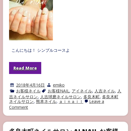
ロ
ン
AI
NAIL
お
客
様
ネ
イ
ル
part25
こんにちは！ シンプルコースよ
Read More
2018年4月16日
emiko
お客様ネイル
お客様NAIL
,
アイネイル
,
人吉ネイル
,
人
吉ネイルサロン
,
人吉球磨ネイルサロン
,
多良木町
,
多良木町
ネイルサロン
,
熊本ネイル
,
ａｉｎａｉｌ
Leave a
on
Comment
多
良
木
町
ネ