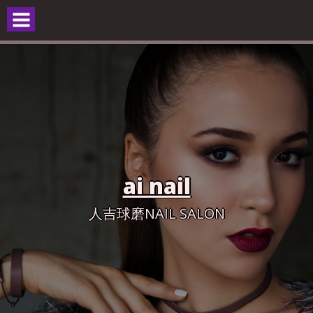
Skip
to
content
ai nail
人吉球磨NAIL SALON